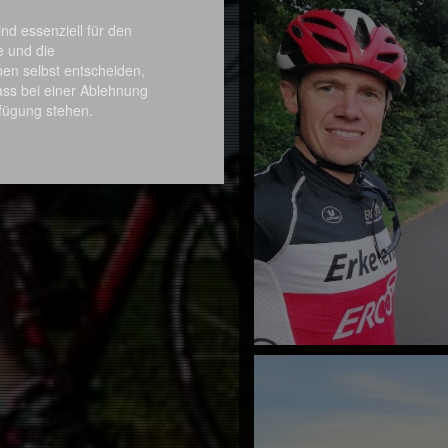
enden Organisation und der
nd essenziell für den
ng der Strecke reibungslos und
e und die
 Zuschauer genossen den Tag
nen selbst entscheiden,
ass bei einer Ablehnung
rfügung stehen.
Beteiligten und freut sich auf