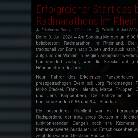
Erfolgreicher Start des 
Radmarathons im Rhein
Erkelenzer Radsport Club e.V.
Erstellt: 19. Juni 2024
Bonn, 9. Juni 2024 – Am Sonntag Morgen um 8:00 Uh
beliebtesten Radmarathon im Rheinland. Die a
traditionell von Bonn nach Eupen und zurück nach 
aufgrund der Wahlen in Belgien angepasst werde
Lammersdorf verlegt, was die Strecke auf „n
Höhenmeter reduzierte.
Neun Fahrer des Erkelenzer Radsportclub
prestigeträchtigen Event teil: Jörg Pferdmenges, 
Mirko Steckel, Frank Halemba, Marcel Phlippen, Ch
und Jens Knippenberg. Die Fahrzeiten der 
beeindruckenden 5:56 und 6:41 Stunden.
Ein besonderes Highlight war die herausra
Radsportlers, der trotz eines Sturzes mit leich
funktionierenden Gängen noch 140 Kilometer d
bemerkenswerte Ausdauer und Entschlossenheit wu
zeigt den wahren Geist des Radsports.