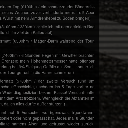
einem Tag (6100hm / ein schmerzender Bänderriss
ng sechs Wochen zuvor verhinderte mehr. Toll! Aber
s Wurst mit nem Armdrehhebel zu Boden bringen)
(8100hm / 330km juckelte ich mit nem defekten Rad
te ich im Ziel den Kaffee auf)
ermatt (6300hm / Magen-Darm während der Tour,
 (7400hm / 6 Stunden Regen mit Gewitter brachten
e Grenzen; mein Höhenmetermesser hatte offenbar
erlang bei 9% Steigung Gefälle an. Somit konnte ich
der Tour getrost in die Haare schmieren)
ermatt (5700hm / der zweite Versuch rund um
h schon Geschichte, nachdem ich 5 Tage vorher ne
 Wade diagnostiziert bekam; Klasse! Versucht hatte
mit dem Arzt trotzdem. Wenngleich die Abfahrten im
 da ich alles durfte außer stürzen.)
ommt auf 5 Versuche, wo irgendwas, irgendwann,
tioniert oder nicht gepasst hat. Jedes mal 8 Stunden
alfalte namens Alpen und gefrustet wieder zurück.