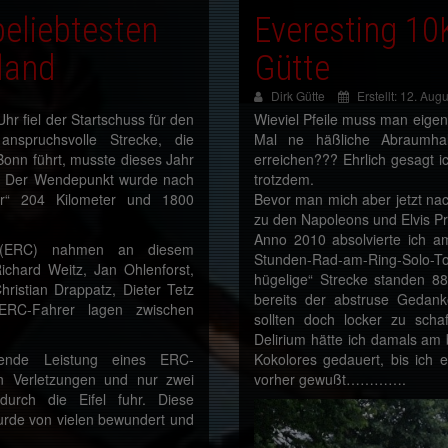
beliebtesten
Everesting 10
land
Gütte
Dirk Gütte
Erstellt: 12. Aug
r fiel der Startschuss für den
Wieviel Pfeile muss man eigen
nspruchsvolle Strecke, die
Mal ne häßliche Abraumha
Bonn führt, musste dieses Jahr
erreichen??? Ehrlich gesagt i
n. Der Wendepunkt wurde nach
trotzdem.
ur“ 204 Kilometer und 1800
Bevor man mich aber jetzt na
zu den Napoleons und Elvis Pr
Anno 2010 absolvierte ich am
s (ERC) nahmen an diesem
Stunden-Rad-am-Ring-Solo-To
Richard Weitz, Jan Ohlenforst,
hügelige“ Strecke standen 
ristian Drappatz, Dieter Tetz
bereits der abstruse Gedan
ERC-Fahrer lagen zwischen
sollten doch locker zu scha
Delirium hätte ich damals am
gende Leistung eines ERC-
Kokolores gedauert, bis ich 
ten Verletzungen und nur zwei
vorher gewußt………….
urch die Eifel fuhr. Diese
rde von vielen bewundert und