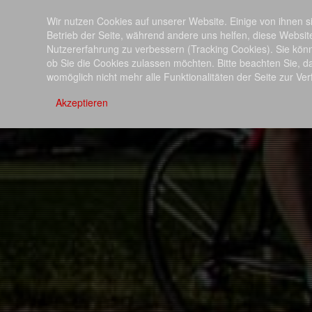
Die Veranstaltung verlief dank der hervorrag
Wir nutzen Cookies auf unserer Website. Einige von ihnen si
Unterstützung zahlreicher freiwilliger Helfer entla
Betrieb der Seite, während andere uns helfen, diese Websit
ohne größere Zwischenfälle. Die Teilnehmer und
Nutzererfahrung zu verbessern (Tracking Cookies). Sie kön
und die einzigartige Atmosphäre des Marathons.
ob Sie die Cookies zulassen möchten. Bitte beachten Sie, d
womöglich nicht mehr alle Funktionalitäten der Seite zur Ve
Der Erkelenzer Radsportclub bedankt sich bei allen 
die kommenden Herausforderungen.
Akzeptieren