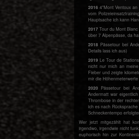
2016
4*Mont Ventoux an 
vom Polizeieinsatztraini
Hauptsache ich kann Han
2017
Tour du Mont Blanc 
über 7 Alpenpässe, da hat
2018
Pässetour bei And
Details lass ich aus)
2019
Le Tour de Stations
nicht nur mich an mein
Fieber und zeigte kilomet
mir die Höhenmeterwerte 
2020
Pässetour bei And
Andermatt war eigentlic
Thrombose in der rechten
ich es nach Rücksprache 
Schneckentempo erfolgten,
Wer jetzt mitgezählt hat k
irgendwo, irgendwie nicht funk
euphorisch hin zur Kontinent