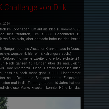
K Challenge von Dirk
ust 2020
tlich im Kopf haben, um auf die Idee zu kommen, 95
lde hinaufzufahren, um 10.000 Höhenmeter zu
ch weiß es nicht, aber gemacht habe ich den Irrsinn
ch Gangelt oder ins Alexianer Krankenhaus in Neuss
esleys wegsperrt, hier ein Erklärungsversuch;)
 Nürburgring meine zweite und erfolgreichste 24-
ur. Nach ganzen 16 Runden über die naja „leicht
8840 Höhenmeter zu Buche. Damals beschlich mich
ke, dass da noch mehr geht. 10.000 Höhenmeter
ffen sein. Die kühne Schnapsidee im Zieleinlauf-
 besten mal in die Tonne gehauen. 10 Jahre hat der
endlich diese Marke knacken konnte. Hätte ich das