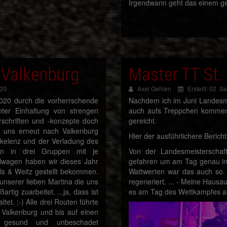
Irgendwann geht das einem ge
 Valkenburg
Master TT St.
020
Axel Gehlen
Erstellt: 02. 
020 durch die vorherrschende
Nachdem ich im Juni Landesme
ter Einhaltung von strengen
auch aufs Treppchen kommen. 
rschriften und -konzepte doch
gereicht.
te uns erneut nach Valkenburg
Hier der ausführlichere Berich
Erkelenz und der Verladung des
gen in drei Gruppen mit je
Von der Landesmeisterschaf
alwagen haben wir dieses Jahr
gefahren um am Tag genau in
ls & Weitz gestellt bekommen.
Wattwerten war das auch so. 
unserer lieben Martina die uns
regeneriert, ... - Meine Haus
tig zuarbeitet. ...ja, dass ist
es am Tag des Wettkampfes au
tet. ;-) Alle drei Routen führte
 Valkenburg und bis auf einen
g, gesund und unbeschadet