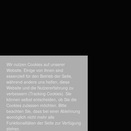
Wir nutzen Cookies auf unserer
Website. Einige von ihnen sind
essenziell für den Betrieb der Seite,
während andere uns helfen, diese
Website und die Nutzererfahrung zu
verbessern (Tracking Cookies). Sie
können selbst entscheiden, ob Sie die
Cookies zulassen möchten. Bitte
beachten Sie, dass bei einer Ablehnung
womöglich nicht mehr alle
Funktionalitäten der Seite zur Verfügung
stehen.