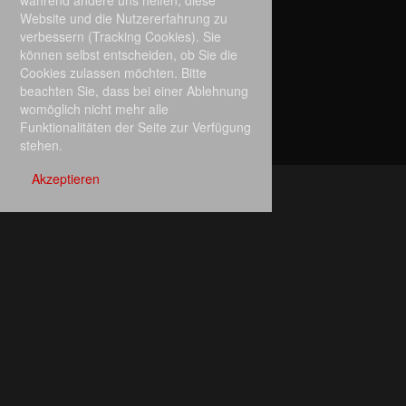
während andere uns helfen, diese
Website und die Nutzererfahrung zu
verbessern (Tracking Cookies). Sie
können selbst entscheiden, ob Sie die
Cookies zulassen möchten. Bitte
beachten Sie, dass bei einer Ablehnung
womöglich nicht mehr alle
Funktionalitäten der Seite zur Verfügung
stehen.
Akzeptieren