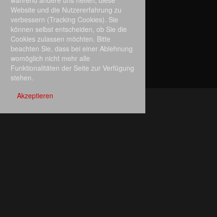
während andere uns helfen, diese
Website und die Nutzererfahrung zu
verbessern (Tracking Cookies). Sie
können selbst entscheiden, ob Sie die
Cookies zulassen möchten. Bitte
beachten Sie, dass bei einer Ablehnung
womöglich nicht mehr alle
Funktionalitäten der Seite zur Verfügung
stehen.
Akzeptieren